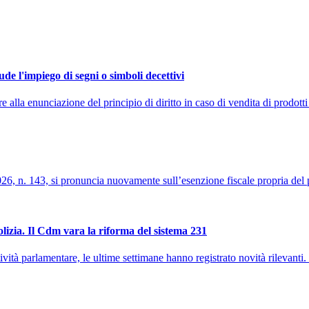
de l'impiego di segni o simboli decettivi
la enunciazione del principio di diritto in caso di vendita di prodotti 
026, n. 143, si pronuncia nuovamente sull’esenzione fiscale propria del pa
polizia. Il Cdm vara la riforma del sistema 231
vità parlamentare, le ultime settimane hanno registrato novità rilevanti. 