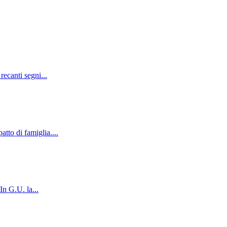
recanti segni...
tto di famiglia....
In G.U. la...